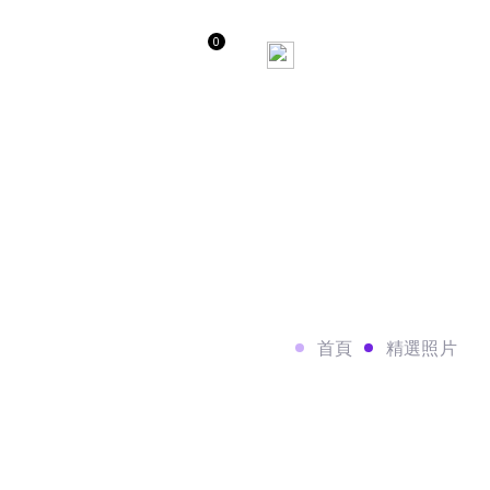
0
心
其他商品
銷售通路
首頁
精選照片